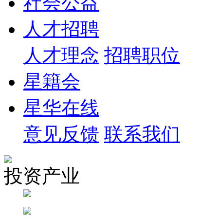
社会公益
人才招聘
人才理念
招聘职位
星籍会
星华在线
意见反馈
联系我们
投资产业