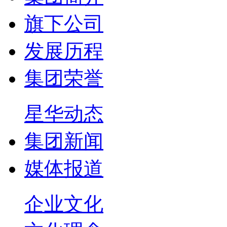
旗下公司
发展历程
集团荣誉
星华动态
集团新闻
媒体报道
企业文化