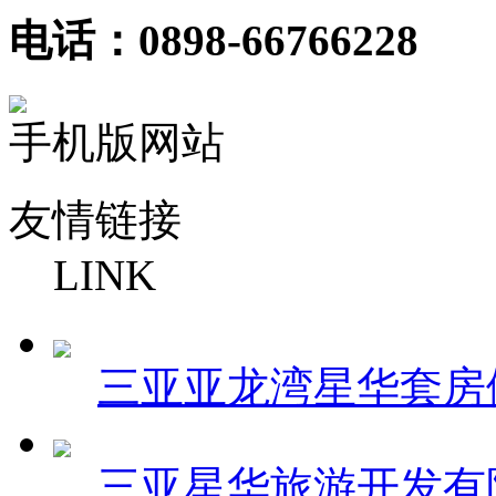
电话：0898-66766228
手机版网站
友情链接
LINK
三亚亚龙湾星华套房
三亚星华旅游开发有