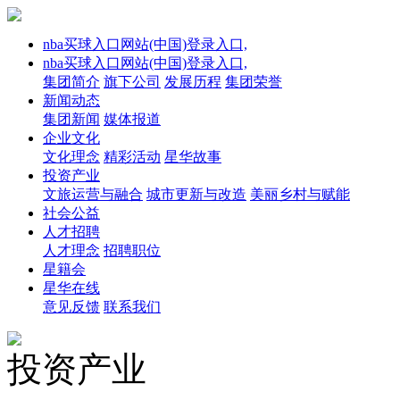
nba买球入口网站(中国)登录入口,
nba买球入口网站(中国)登录入口,
集团简介
旗下公司
发展历程
集团荣誉
新闻动态
集团新闻
媒体报道
企业文化
文化理念
精彩活动
星华故事
投资产业
文旅运营与融合
城市更新与改造
美丽乡村与赋能
社会公益
人才招聘
人才理念
招聘职位
星籍会
星华在线
意见反馈
联系我们
投资产业