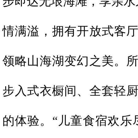
步即达无垠海滩，享亲水
情满溢，拥有开放式客
领略山海湖变幻之美。
步入式衣橱间、全套轻
的体验。“儿童食宿欢乐