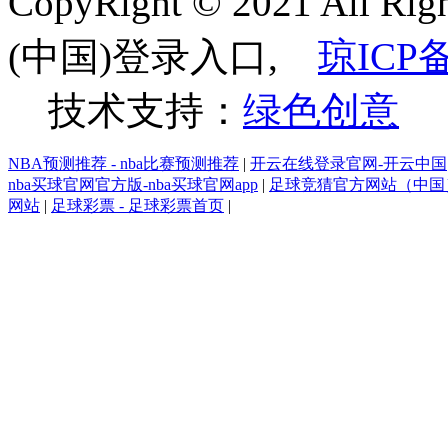
CopyRight © 2021 All 
(中国)登录入口,
琼ICP备
技术支持：
绿色创意
NBA预测推荐 - nba比赛预测推荐
|
开云在线登录官网-开云中国
nba买球官网官方版-nba买球官网app
|
足球竞猜官方网站（中国
网站
|
足球彩票 - 足球彩票首页
|