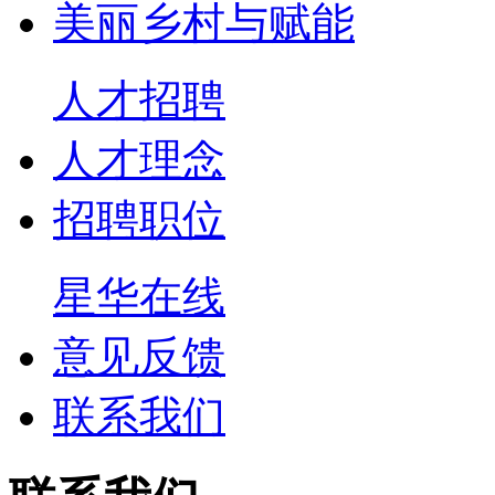
美丽乡村与赋能
人才招聘
人才理念
招聘职位
星华在线
意见反馈
联系我们