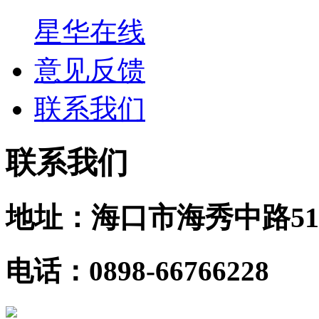
星华在线
意见反馈
联系我们
联系我们
地址：海口市海秀中路51
电话：0898-66766228