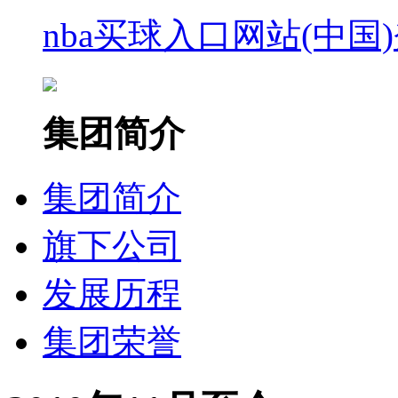
nba买球入口网站(中国
集团简介
集团简介
旗下公司
发展历程
集团荣誉