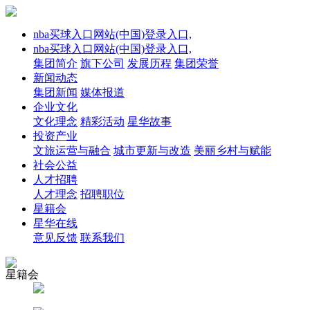
nba买球入口网站(中国)登录入口,
nba买球入口网站(中国)登录入口,
集团简介
旗下公司
发展历程
集团荣誉
新闻动态
集团新闻
媒体报道
企业文化
文化理念
精彩活动
星华故事
投资产业
文旅运营与融合
城市更新与改造
美丽乡村与赋能
社会公益
人才招聘
人才理念
招聘职位
星籍会
星华在线
意见反馈
联系我们
星籍会