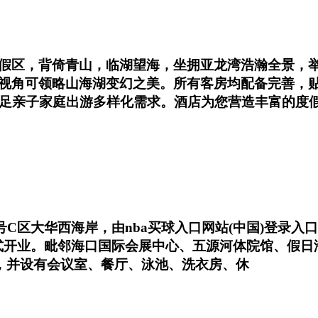
假区，背倚青山，临湖望海，坐拥亚龙湾浩瀚全景，举
视角可领略山海湖变幻之美。所有客房均配备完善，
满足亲子家庭出游多样化需求。酒店为您营造丰富的度
1号C区大华西海岸，由nba买球入口网站(中国)登录
月正式开业。毗邻海口国际会展中心、五源河体院馆、假
房，并设有会议室、餐厅、泳池、洗衣房、休