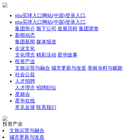
nba买球入口网站(中国)登录入口,
nba买球入口网站(中国)登录入口,
集团简介
旗下公司
发展历程
集团荣誉
新闻动态
集团新闻
媒体报道
企业文化
文化理念
精彩活动
星华故事
投资产业
文旅运营与融合
城市更新与改造
美丽乡村与赋能
社会公益
人才招聘
人才理念
招聘职位
星籍会
星华在线
意见反馈
联系我们
投资产业
文旅运营与融合
城市更新与改造