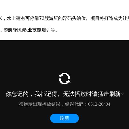
米，水上建有可停靠
72
艘游艇的浮码头泊位。项目将打造成为让
，游艇
/
帆船职业技能培训等。