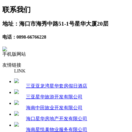
联系我们
地址：海口市海秀中路51-1号星华大厦20层
电话：0898-66766228
手机版网站
友情链接
LINK
三亚亚龙湾星华套房假日酒店
三亚星华旅游开发有限公司
海南中田旅业开发有限公司
海口星华房地产开发有限公司
海南星悦巢物业服务有限公司