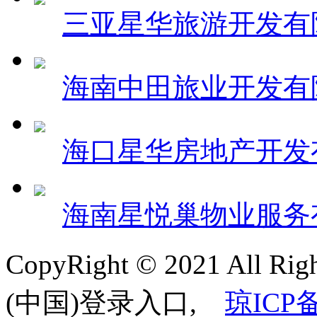
三亚星华旅游开发有
海南中田旅业开发有
海口星华房地产开发
海南星悦巢物业服务
CopyRight © 2021 All 
(中国)登录入口,
琼ICP备