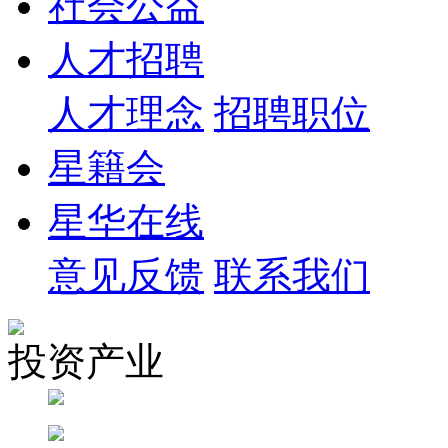
社会公益
人才招聘
人才理念
招聘职位
星籍会
星华在线
意见反馈
联系我们
投资产业