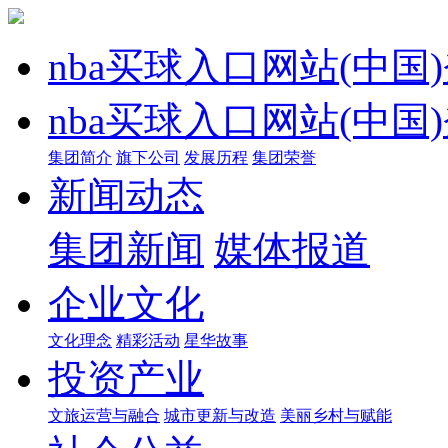
nba买球入口网站(中国
nba买球入口网站(中国
集团简介
旗下公司
发展历程
集团荣誉
新闻动态
集团新闻
媒体报道
企业文化
文化理念
精彩活动
星华故事
投资产业
文旅运营与融合
城市更新与改造
美丽乡村与赋能