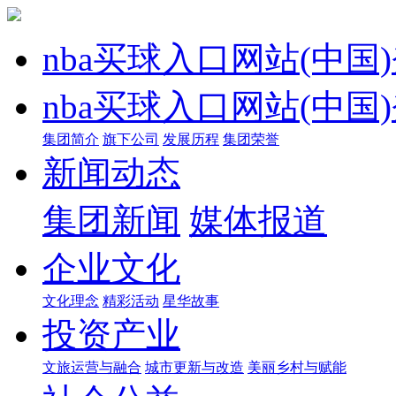
nba买球入口网站(中国
nba买球入口网站(中国
集团简介
旗下公司
发展历程
集团荣誉
新闻动态
集团新闻
媒体报道
企业文化
文化理念
精彩活动
星华故事
投资产业
文旅运营与融合
城市更新与改造
美丽乡村与赋能