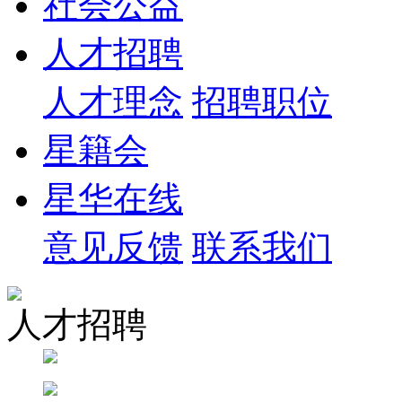
社会公益
人才招聘
人才理念
招聘职位
星籍会
星华在线
意见反馈
联系我们
人才招聘