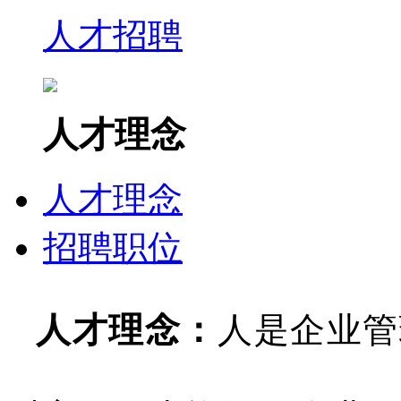
人才招聘
人才理念
人才理念
招聘职位
人才理念：
人是企业管