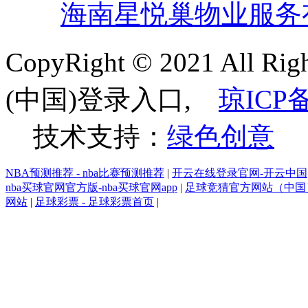
海南星悦巢物业服务
CopyRight © 2021 All 
(中国)登录入口,
琼ICP备
技术支持：
绿色创意
NBA预测推荐 - nba比赛预测推荐
|
开云在线登录官网-开云中国
nba买球官网官方版-nba买球官网app
|
足球竞猜官方网站（中国
网站
|
足球彩票 - 足球彩票首页
|