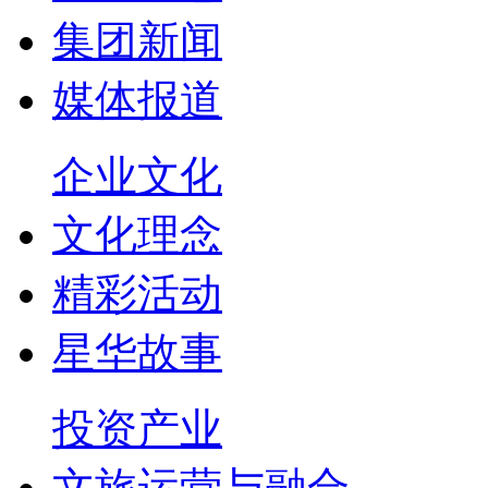
集团新闻
媒体报道
企业文化
文化理念
精彩活动
星华故事
投资产业
文旅运营与融合