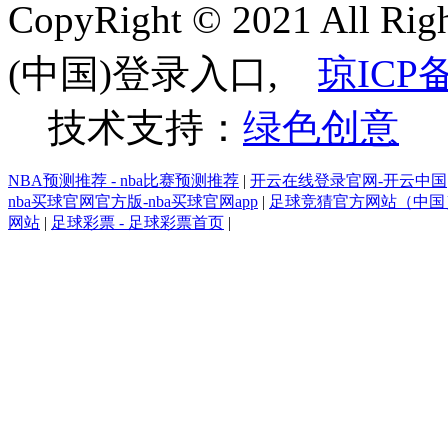
CopyRight © 2021 All 
(中国)登录入口,
琼ICP备
技术支持：
绿色创意
NBA预测推荐 - nba比赛预测推荐
|
开云在线登录官网-开云中国
nba买球官网官方版-nba买球官网app
|
足球竞猜官方网站（中国
网站
|
足球彩票 - 足球彩票首页
|