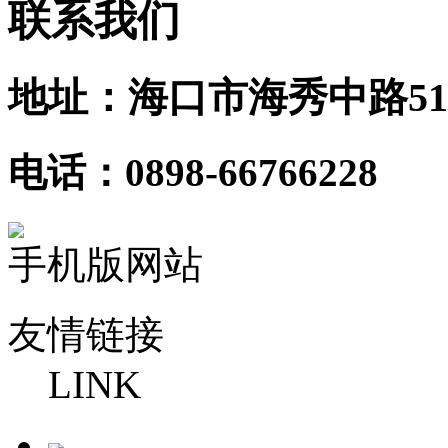
联系我们
地址：海口市海秀中路51
电话：0898-66766228
手机版网站
友情链接
LINK