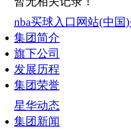
暂无相关记录！
nba买球入口网站(中国
集团简介
旗下公司
发展历程
集团荣誉
星华动态
集团新闻