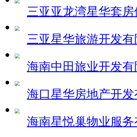
三亚亚龙湾星华套房
三亚星华旅游开发有
海南中田旅业开发有
海口星华房地产开发
海南星悦巢物业服务