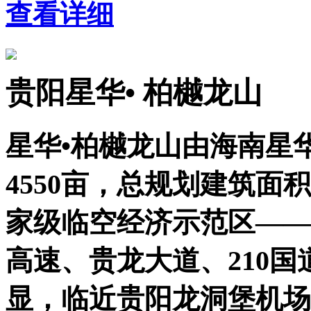
查看详细
贵阳星华• 柏樾龙山
星华•柏樾龙山由海南星
4550亩，总规划建筑面
家级临空经济示范区——
高速、贵龙大道、210
显，临近贵阳龙洞堡机场