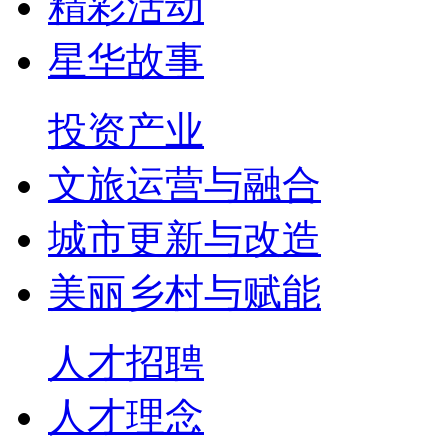
精彩活动
星华故事
投资产业
文旅运营与融合
城市更新与改造
美丽乡村与赋能
人才招聘
人才理念