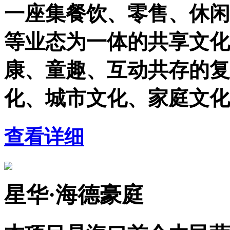
一座集餐饮、零售、休闲
等业态为一体的共享文化
康、童趣、互动共存的复
化、城市文化、家庭文化
查看详细
星华·海德豪庭