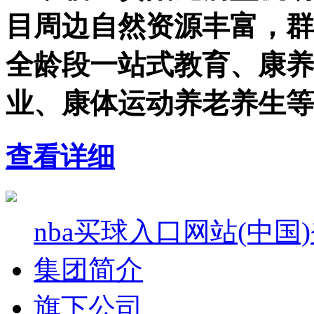
目周边自然资源丰富，群
全龄段一站式教育、康养
业、康体运动养老养生等
查看详细
nba买球入口网站(中国
集团简介
旗下公司