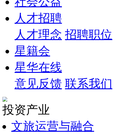
社会公益
人才招聘
人才理念
招聘职位
星籍会
星华在线
意见反馈
联系我们
投资产业
文旅运营与融合