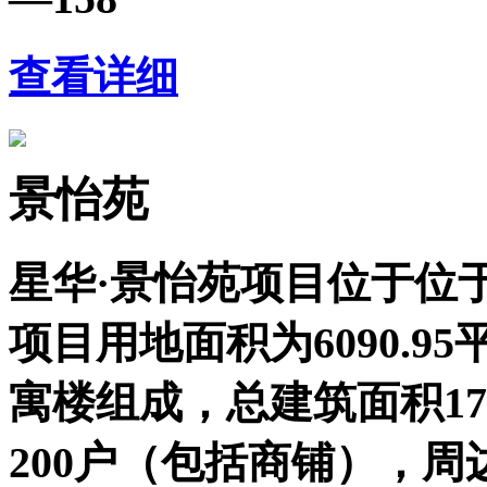
查看详细
景怡苑
星华·景怡苑项目位于位
项目用地面积为6090.
寓楼组成，总建筑面积178
200户（包括商铺），