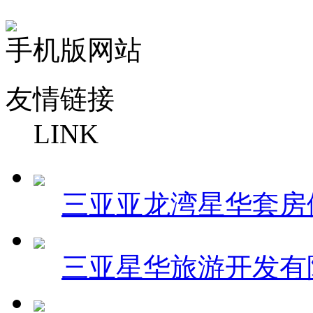
手机版网站
友情链接
LINK
三亚亚龙湾星华套房
三亚星华旅游开发有