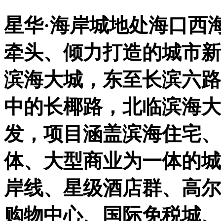
星华·海岸城地处海口西
牵头、倾力打造的城市新
滨海大城，东至长滨六路
中的长椰路，北临滨海大
发，项目涵盖滨海住宅、
体、大型商业为一体的城
岸线、星级酒店群、高尔
购物中心、国际免税城、