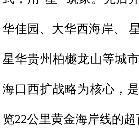
华佳园、大华西海岸、 
星华贵州柏樾龙山等城
海口西扩战略为核心，
览22公里黄金海岸线的