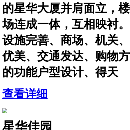
的星华大厦并肩面立，楼
场连成一体，互相映衬。
设施完善、商场、机关、
优美、交通发达、购物方
的功能户型设计、得天
查看详细
星华佳园