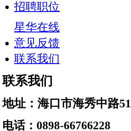
招聘职位
星华在线
意见反馈
联系我们
联系我们
地址：海口市海秀中路51
电话：0898-66766228