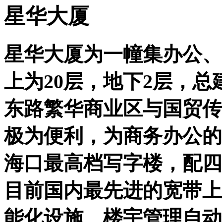
星华大厦
星华大厦为一幢集办公、
上为20层，地下2层，总建
东路繁华商业区与国贸传
极为便利，为商务办公的
海口最高档写字楼，配四
目前国内最先进的宽带上
能化设施、楼宇管理自动