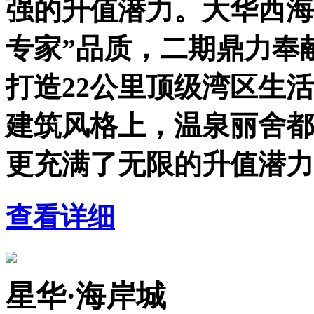
强的升值潜力。大华西海
专家”品质，二期鼎力奉
打造22公里顶级湾区生
建筑风格上，温泉丽舍都
更充满了无限的升值潜力
查看详细
星华·海岸城