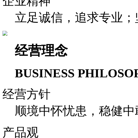
企业精神
立足诚信，追求专业；
经营理念
BUSINESS PHILOSO
经营方针
顺境中怀忧患，稳健中
产品观