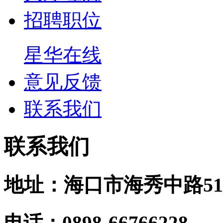
招聘职位
星华在线
意见反馈
联系我们
联系我们
地址：海口市海秀中路51
电话：0898-66766228