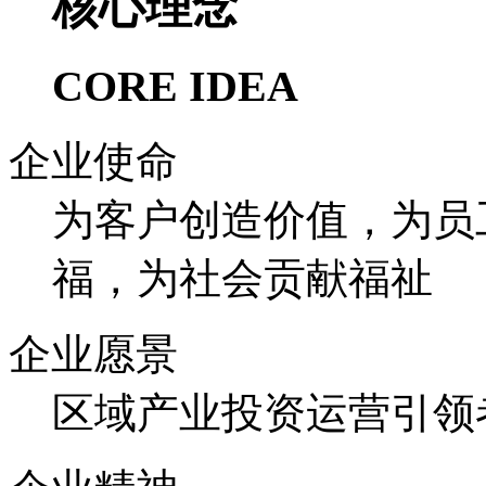
核心理念
CORE IDEA
企业使命
为客户创造价值，为员
福，为社会贡献福祉
企业愿景
区域产业投资运营引领