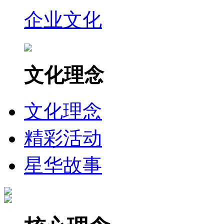
企业文化
文化理念
文化理念
精彩活动
星华故事