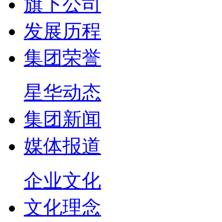
旗下公司
发展历程
集团荣誉
星华动态
集团新闻
媒体报道
企业文化
文化理念