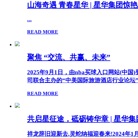
山海奇遇 青春星华 | 星华集团惊艳
...
READ MORE
聚焦 “交流、共赢、未来”
2025年9月1日，由nba买球入口网站
司联合主办的“中美国际旅游酒店行业论坛”
READ MORE
共启星征途，砥砺铸华章 | 星华集
祥龙辞旧迎新去,灵蛇纳福迎春来!2024年