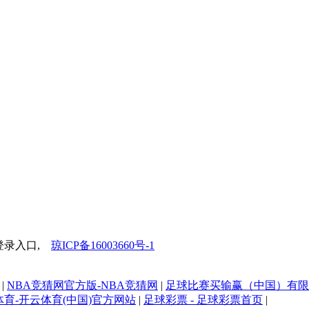
中国)登录入口,
琼ICP备16003660号-1
|
NBA竞猜网官方版-NBA竞猜网
|
足球比赛买输赢（中国）有限
体育-开云体育(中国)官方网站
|
足球彩票 - 足球彩票首页
|