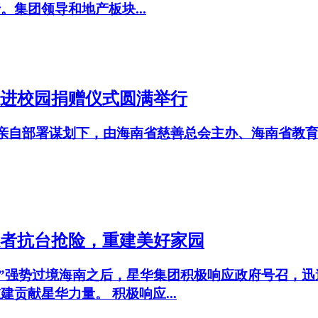
集团领导和地产板块...
》进校园捐赠仪式圆满举行
的亲自部署谋划下，由海南省慈善总会主办、海南省教
者抗台抢险，重建美好家园
羯”强势过境海南之后，星华集团积极响应政府号召，迅
贡献星华力量。 积极响应...