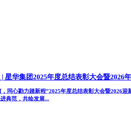
 星华集团2025年度总结表彰大会暨202
新篇，同心勠力踏新程”2025年度总结表彰大会暨20
典范，共绘发展...