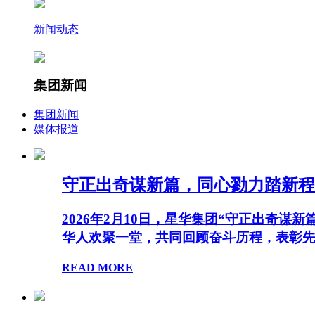
新闻动态
集团新闻
集团新闻
媒体报道
守正出奇谋新篇，同心勠力踏新程 |
2026年2月10日，星华集团“守正出奇谋
华人欢聚一堂，共同回顾奋斗历程，表彰先进
READ MORE