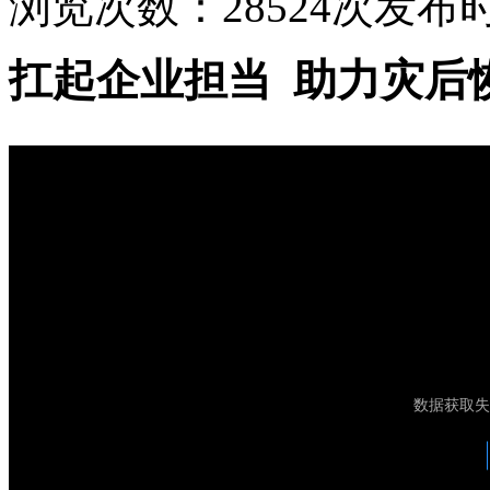
浏览次数：28524次
发布时间
扛起企业担当 助力灾后