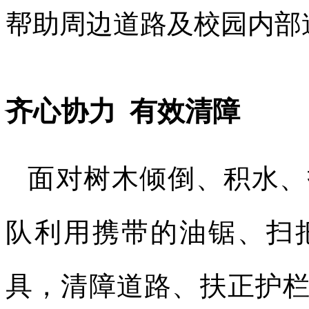
帮助周边道路及校园内部
齐心协力 有效清障
面对树木倾倒、积水、
队利用携带的油锯、扫
具，清障道路、扶正护