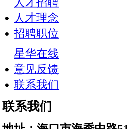
人才招聘
人才理念
招聘职位
星华在线
意见反馈
联系我们
联系我们
地址：海口市海秀中路51