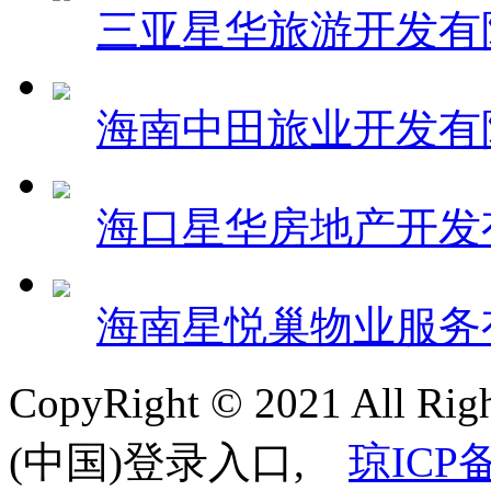
三亚星华旅游开发有
海南中田旅业开发有
海口星华房地产开发
海南星悦巢物业服务
CopyRight © 2021 All 
(中国)登录入口,
琼ICP备