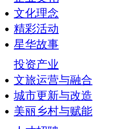
文化理念
精彩活动
星华故事
投资产业
文旅运营与融合
城市更新与改造
美丽乡村与赋能