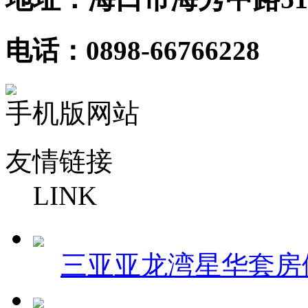
电话：0898-66766228
手机版网站
友情链接
LINK
三亚亚龙湾星华套房