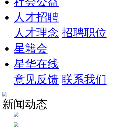
社会公益
人才招聘
人才理念
招聘职位
星籍会
星华在线
意见反馈
联系我们
新闻动态