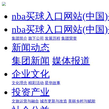
nba买球入口网站(中国
nba买球入口网站(中国
集团简介
旗下公司
发展历程
集团荣誉
新闻动态
集团新闻
媒体报道
企业文化
文化理念
精彩活动
星华故事
投资产业
文旅运营与融合
城市更新与改造
美丽乡村与赋能