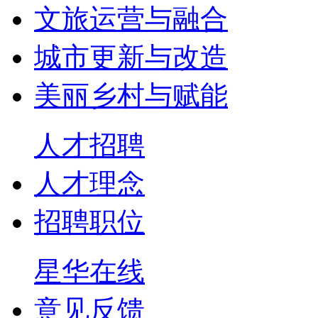
文旅运营与融合
城市更新与改造
美丽乡村与赋能
人才招聘
人才理念
招聘职位
星华在线
意见反馈