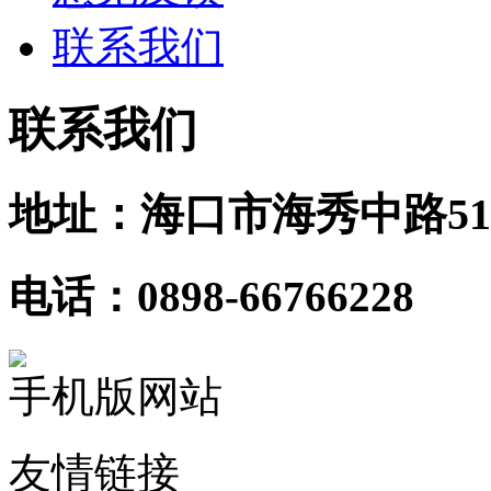
联系我们
联系我们
地址：海口市海秀中路51
电话：0898-66766228
手机版网站
友情链接