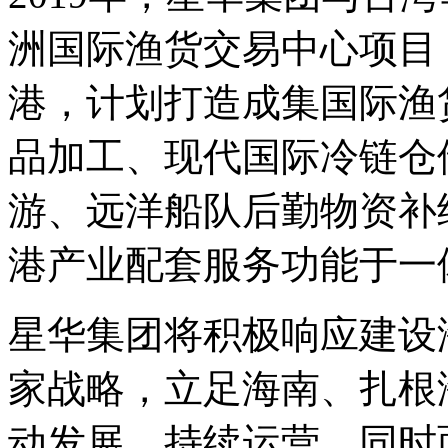
洲国际渔货交易中心项目
港，计划打造成集国际渔
品加工、现代国际冷链仓
游、远洋船队后勤物资补
港产业配套服务功能于一
星华集团将积极响应建设
家战略，立足海南、扎根
动发展、持续运营，同时