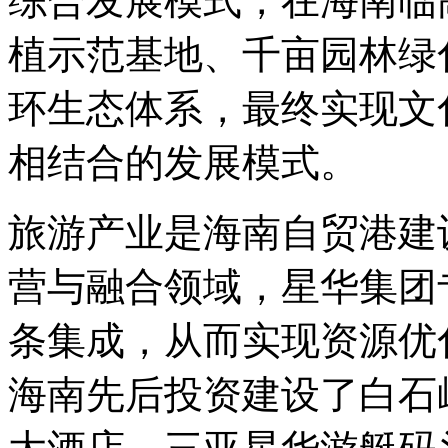
综合发展模式，在海南临
植示范基地、千亩园林绿
环生态体系，最终实现文
相结合的发展模式。
旅游产业是海南自贸港建
营与融合领域，星华集团
条集成，从而实现资源优
海南先后投资建设了白石