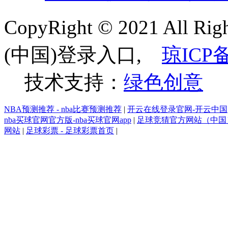
CopyRight © 2021 All 
(中国)登录入口,
琼ICP备
技术支持：
绿色创意
NBA预测推荐 - nba比赛预测推荐
|
开云在线登录官网-开云中国
nba买球官网官方版-nba买球官网app
|
足球竞猜官方网站（中国
网站
|
足球彩票 - 足球彩票首页
|