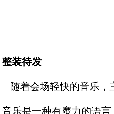
整装待发
随着会场轻快的音乐，
音乐是一种有魔力的语言