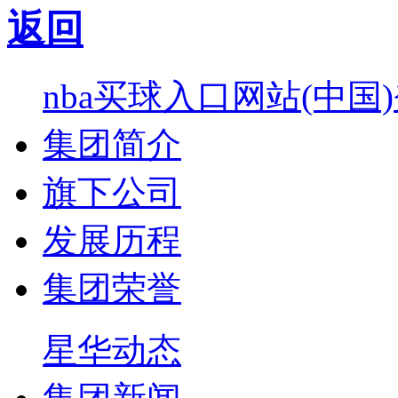
返回
nba买球入口网站(中国
集团简介
旗下公司
发展历程
集团荣誉
星华动态