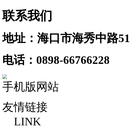
联系我们
地址：海口市海秀中路51
电话：0898-66766228
手机版网站
友情链接
LINK