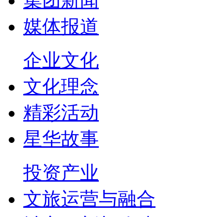
集团新闻
媒体报道
企业文化
文化理念
精彩活动
星华故事
投资产业
文旅运营与融合