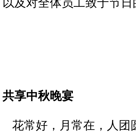
以及对全体员工致于节日
共享中秋晚宴
花常好，月常在，人团