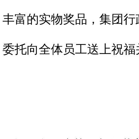
丰富的实物奖品，集团行
委托向全体员工送上祝福