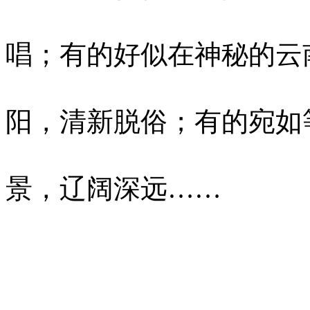
唱；有的好似在神秘的云
阳，清新脱俗；有的宛如
景，辽阔深远……