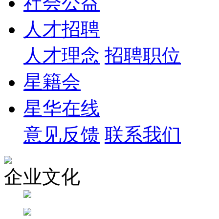
社会公益
人才招聘
人才理念
招聘职位
星籍会
星华在线
意见反馈
联系我们
企业文化