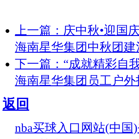
上一篇：庆中秋•迎国庆
海南星华集团中秋团建
下一篇：“成就精彩自我
海南星华集团员工户外
返回
nba买球入口网站(中国