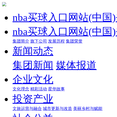
nba买球入口网站(中国
nba买球入口网站(中国
集团简介
旗下公司
发展历程
集团荣誉
新闻动态
集团新闻
媒体报道
企业文化
文化理念
精彩活动
星华故事
投资产业
文旅运营与融合
城市更新与改造
美丽乡村与赋能