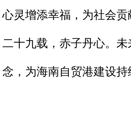
心灵增添幸福，为社会贡
二十九载，赤子丹心。未
念，为海南自贸港建设持