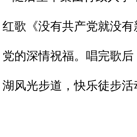
红歌《没有共产党就没有
党的深情祝福。唱完歌后
湖风光步道，快乐徒步活