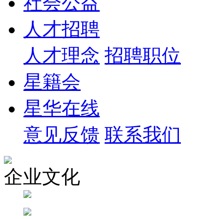
社会公益
人才招聘
人才理念
招聘职位
星籍会
星华在线
意见反馈
联系我们
企业文化