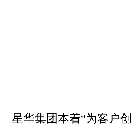
星华集团本着“为客户