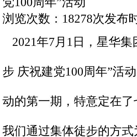
党100周年”活动
浏览次数：18278次
发布时间
2021年7月1日，星华
步 庆祝建党100周年”活
动的第一期，特意定在了
我们通过集体徒步的方式