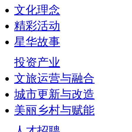
文化理念
精彩活动
星华故事
投资产业
文旅运营与融合
城市更新与改造
美丽乡村与赋能
人才招聘