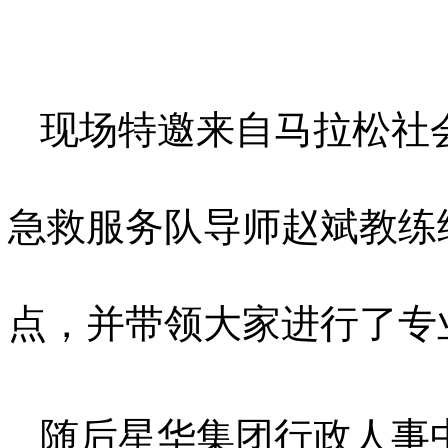
现场特邀来自马拉松社会
急救服务队导师赵斌教练
点，并带领大家进行了专
随后星华集团行政人事