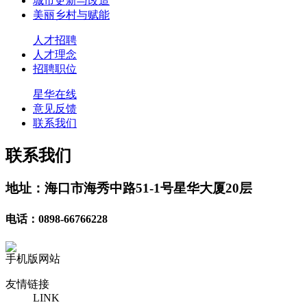
城市更新与改造
美丽乡村与赋能
人才招聘
人才理念
招聘职位
星华在线
意见反馈
联系我们
联系我们
地址：海口市海秀中路51-1号星华大厦20层
电话：0898-66766228
手机版网站
友情链接
LINK