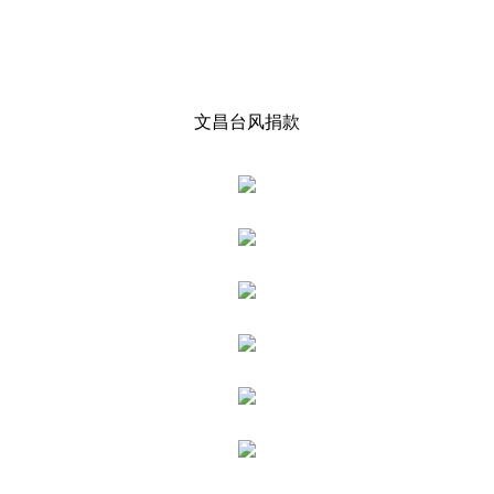
文昌台风捐款